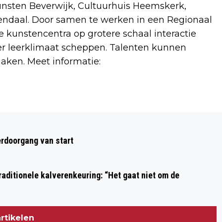
nsten Beverwijk, Cultuurhuis Heemskerk,
ndaal. Door samen te werken in een Regionaal
e kunstencentra op grotere schaal interactie
ker leerklimaat scheppen. Talenten kunnen
aken. Meet informatie:
Volgend artikel
PRESAIL IJMOND 2025 BREIDT UIT: NIET
rdoorgang van start
ALLEEN IN IJMUIDEN MAAR OOK IN
BEVERWIJK
aditionele kalverenkeuring: “Het gaat niet om de
rtikelen