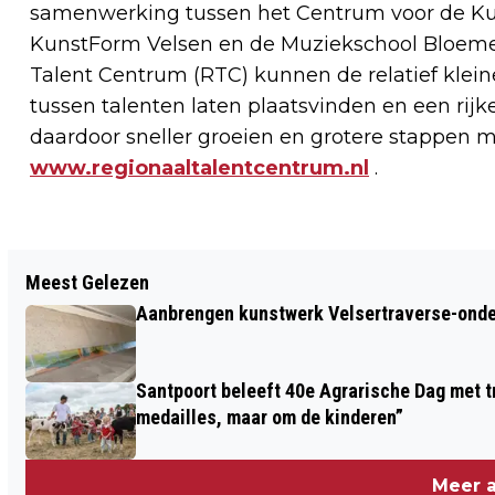
samenwerking tussen het Centrum voor de Ku
KunstForm Velsen en de Muziekschool Bloeme
Talent Centrum (RTC) kunnen de relatief klein
tussen talenten laten plaatsvinden en een rij
daardoor sneller groeien en grotere stappen m
www.regionaaltalentcentrum.nl
.
Vorig artikel
Meest Gelezen
SONGWRITERS “ROUND THE TABLE”
Aanbrengen kunstwerk Velsertraverse-onde
ZONDAGMIDDAG IN CAFE CAMILLE
Santpoort beleeft 40e Agrarische Dag met tr
medailles, maar om de kinderen”
Meer a