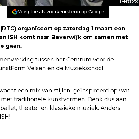
Persfoto
Voeg toe als voorkeursbron op Google
(RTC) organiseert op zaterdag 1 maart een
van ISH komt naar Beverwijk om samen met
te gaan.
amenwerking tussen het Centrum voor de
KunstForm Velsen en de Muziekschool
rwacht een mix van stijlen, geïnspireerd op wat
 met traditionele kunstvormen. Denk dus aan
ballet, theater en klassieke muziek. Anders
ISH!