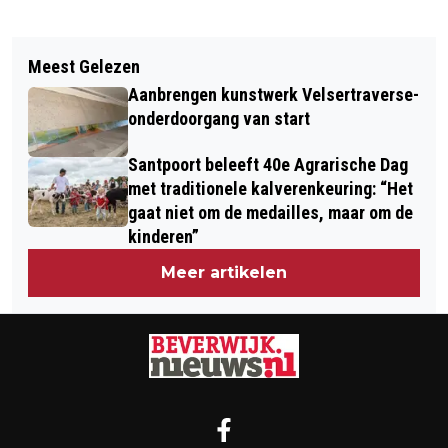
Vorig artikel
Volgend artikel
‘REUS VAN BEVERWIJK’ SEBASTIAAN
Meest Gelezen
EERSTE OOGST UIT TUNNELKASSEN
VAN LUIJN AMBASSADEUR VOOR
Aanbrengen kunstwerk Velsertraverse-
LUIDT NIEUW SEIZOEN IN BIJ
SPECIAL OLYMPICS
onderdoorgang van start
HERENBOERDERIJ RORIK
Santpoort beleeft 40e Agrarische Dag
met traditionele kalverenkeuring: “Het
gaat niet om de medailles, maar om de
kinderen”
Meer artikelen