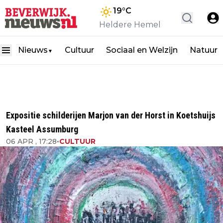
19
°C
Heldere Hemel
Nieuws
Cultuur
Sociaal en Welzijn
Natuur
▼
Expositie schilderijen Marjon van der Horst in Koetshuijs
Kasteel Assumburg
06 APR , 17:28
•
CULTUUR