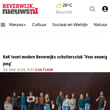
25
°C
Bewolkt
Nieuws
Cultuur
Sociaal en Welzijn
Natuur
▼
KeK toont modern Beverwijks schuttersstuk ‘Voor eeuwig
jong’
02 JAN 2025, 9:31
•
CULTUUR