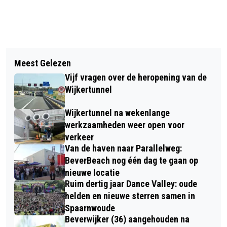
Vorig artikel
Volgend artikel
HOOFDPRIJS STAATSLOTERIJ
Meest Gelezen
TALENTENLAB WEER VAN START:
OUDEJAARSTREKKING VALT IN
Vijf vragen over de heropening van de
ONTDEK EN ONTWIKKEL JE TALENTEN
HEEMSKERK ÉN BLADEL; TWEE
Wijkertunnel
IN DE BIBLIOTHEEK
WINNAARS, IEDER 15 MILJOEN
Wijkertunnel na wekenlange
BELASTINGVRIJ
werkzaamheden weer open voor
verkeer
Van de haven naar Parallelweg:
BeverBeach nog één dag te gaan op
nieuwe locatie
Ruim dertig jaar Dance Valley: oude
helden en nieuwe sterren samen in
Spaarnwoude
Beverwijker (36) aangehouden na