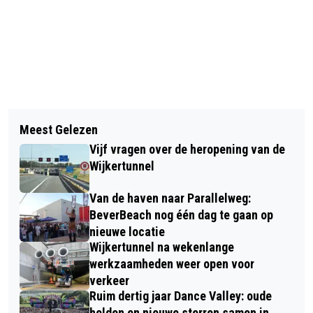
Vorig artikel
Volgend artikel
OPNAMEN 'DE TIEN GEBODEN'
Meest Gelezen
WEEK TEGEN ARMOEDE IN BEVERWIJK
VANDAAG 70 JAAR GELEDEN VAN
Vijf vragen over de heropening van de
START
Wijkertunnel
Van de haven naar Parallelweg:
BeverBeach nog één dag te gaan op
nieuwe locatie
Wijkertunnel na wekenlange
werkzaamheden weer open voor
verkeer
Ruim dertig jaar Dance Valley: oude
helden en nieuwe sterren samen in