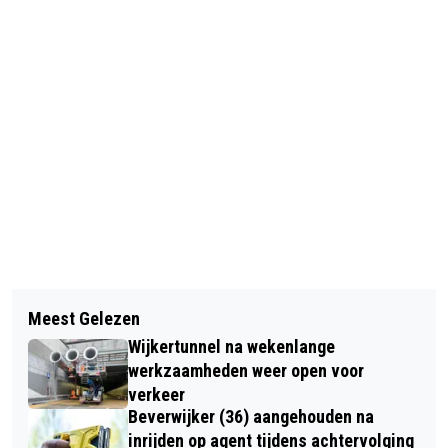
Vorig artikel
Volgend artikel
LET OP: VANAVOND IS HET "THE
Meest Gelezen
KERSTACTIE WEER VAN START:
MOST WONDERFUL "NIGHT" OF THE
Wijkertunnel na wekenlange
DONEER JE GEBRUIKTE KINDERFIETS!
YEAR'!
werkzaamheden weer open voor
verkeer
Beverwijker (36) aangehouden na
inrijden op agent tijdens achtervolging