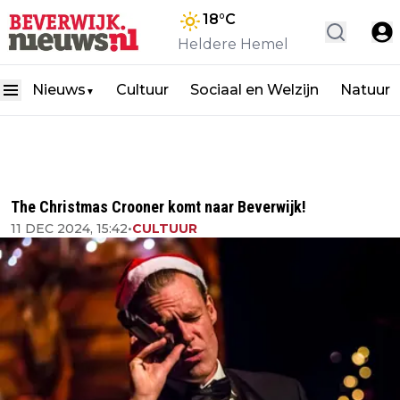
18
°C
Heldere Hemel
Nieuws
Cultuur
Sociaal en Welzijn
Natuur
▼
The Christmas Crooner komt naar Beverwijk!
11 DEC 2024, 15:42
•
CULTUUR