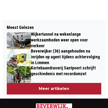
Vorig artikel
Volgend artikel
KOMENDE WEEK KOUDER MET LOKAAL
Meest Gelezen
TELSTAR HAALT GENADELOOS UIT
KANS OP SNEEUW
Wijkertunnel na wekenlange
TEGEN JONG FC UTRECHT, ZES
werkzaamheden weer open voor
MANDJES AAN HET SCOREBORD
verkeer
Beverwijker (36) aangehouden na
inrijden op agent tijdens achtervolging
in Limmen
Kortebaandraverij Santpoort schrijft
geschiedenis met recordomzet
Meer artikelen