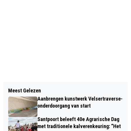
Vorig artikel
Volgend artikel
EUROVISIE SONGFESTIVAL: HET
Meest Gelezen
ASBEST AANGETROFFEN IN
MEEST BEKRITISEERD, HET MINST
Aanbrengen kunstwerk Velsertraverse-
BEVERWIJKSE SPEELTUIN, GEMEENTE
GEWAARDEERD MAAR HET MEEST
onderdoorgang van start
DOET ONDERZOEK
BEKEKEN
Santpoort beleeft 40e Agrarische Dag
met traditionele kalverenkeuring: “Het