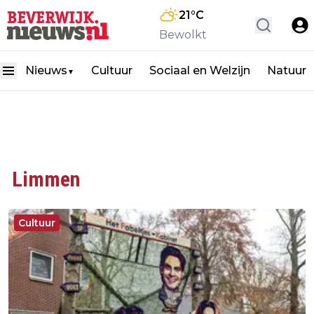
21
°C
Bewolkt
Nieuws
Cultuur
Sociaal en Welzijn
Natuur
▼
Limmen
Cultuur