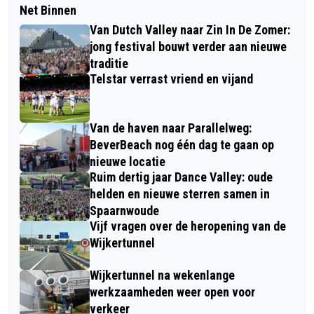
Net Binnen
Van Dutch Valley naar Zin In De Zomer:
jong festival bouwt verder aan nieuwe
traditie
Telstar verrast vriend en vijand
Van de haven naar Parallelweg:
BeverBeach nog één dag te gaan op
nieuwe locatie
Ruim dertig jaar Dance Valley: oude
helden en nieuwe sterren samen in
Spaarnwoude
Vijf vragen over de heropening van de
Wijkertunnel
Wijkertunnel na wekenlange
werkzaamheden weer open voor
verkeer