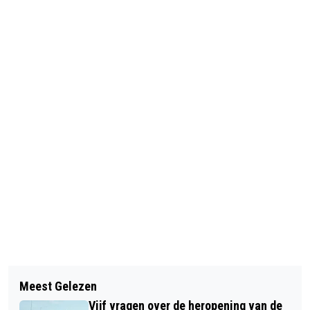
Vorig artikel
Volgend artikel
AANTAL HUURDERS MET
Meest Gelezen
NOG VOLOP RUIMTE VOOR
HUURACHTERSTAND LAGER DAN OOIT
Vijf vragen over de heropening van de