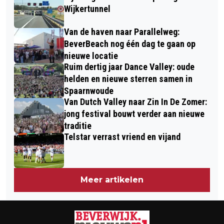
ZONNEPANELEN OP PLATTE DAKEN IN
Wijkertunnel
BEVERWIJK
Van de haven naar Parallelweg:
BeverBeach nog één dag te gaan op
nieuwe locatie
Ruim dertig jaar Dance Valley: oude
helden en nieuwe sterren samen in
Spaarnwoude
Van Dutch Valley naar Zin In De Zomer:
jong festival bouwt verder aan nieuwe
traditie
Telstar verrast vriend en vijand
Meer artikelen