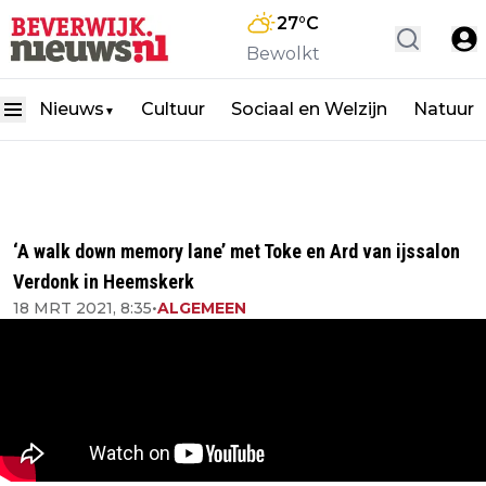
27
°C
Bewolkt
Nieuws
Cultuur
Sociaal en Welzijn
Natuur
▼
‘A walk down memory lane’ met Toke en Ard van ijssalon
Verdonk in Heemskerk
18 MRT 2021, 8:35
•
ALGEMEEN