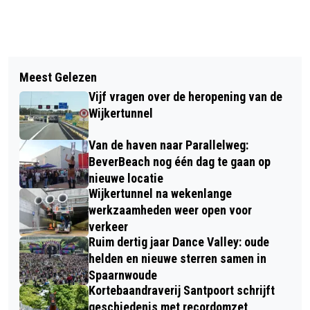
Vorig artikel
Volgend artikel
VERHAAL VAN DE DAG: SCHRIJVEN
Meest Gelezen
SPORTEN KAN ÍEDEREEN! (2) ZO
MET EEN BALLETJE
Vijf vragen over de heropening van de
BLIJKT UIT HET VERHAAL VAN
Wijkertunnel
GERRIE LISCHER
Van de haven naar Parallelweg:
BeverBeach nog één dag te gaan op
nieuwe locatie
Wijkertunnel na wekenlange
werkzaamheden weer open voor
verkeer
Ruim dertig jaar Dance Valley: oude
helden en nieuwe sterren samen in
Spaarnwoude
Kortebaandraverij Santpoort schrijft
geschiedenis met recordomzet