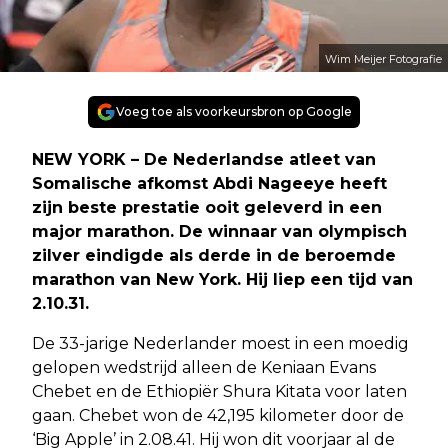
Wim Meijer Fotografie
Voeg toe als voorkeursbron op Google
NEW YORK – De Nederlandse atleet van
Somalische afkomst Abdi Nageeye heeft
zijn beste prestatie ooit geleverd in een
major marathon. De winnaar van olympisch
zilver eindigde als derde in de beroemde
marathon van New York. Hij liep een tijd van
2.10.31.
De 33-jarige Nederlander moest in een moedig
gelopen wedstrijd alleen de Keniaan Evans
Chebet en de Ethiopiër Shura Kitata voor laten
gaan. Chebet won de 42,195 kilometer door de
‘Big Apple’ in 2.08.41. Hij won dit voorjaar al de