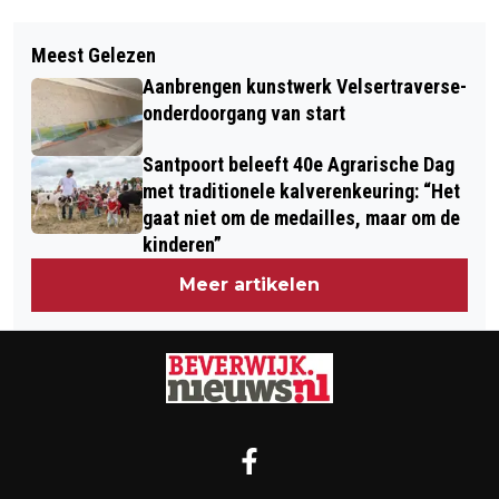
Vorig artikel
Volgend artikel
11 NOVEMBER IS DE DAG…DAT JOUW
Meest Gelezen
GEBOORTES I HUWELIJKEN I
LICHTJE BRANDEN MAG!
Aanbrengen kunstwerk Velsertraverse-
OVERLEDEN
onderdoorgang van start
Santpoort beleeft 40e Agrarische Dag
met traditionele kalverenkeuring: “Het
gaat niet om de medailles, maar om de
kinderen”
Meer artikelen