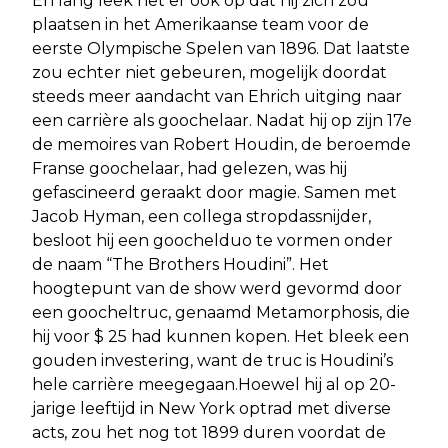
En lang leek het er ook op dat hij zich zou
plaatsen in het Amerikaanse team voor de
eerste Olympische Spelen van 1896. Dat laatste
zou echter niet gebeuren, mogelijk doordat
steeds meer aandacht van Ehrich uitging naar
een carrière als goochelaar. Nadat hij op zijn 17e
de memoires van Robert Houdin, de beroemde
Franse goochelaar, had gelezen, was hij
gefascineerd geraakt door magie. Samen met
Jacob Hyman, een collega stropdassnijder,
besloot hij een goochelduo te vormen onder
de naam “The Brothers Houdini”. Het
hoogtepunt van de show werd gevormd door
een goocheltruc, genaamd Metamorphosis, die
hij voor $ 25 had kunnen kopen. Het bleek een
gouden investering, want de truc is Houdini’s
hele carrière meegegaan.Hoewel hij al op 20-
jarige leeftijd in New York optrad met diverse
acts, zou het nog tot 1899 duren voordat de