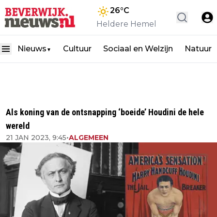
26
°C
Heldere Hemel
Nieuws
Cultuur
Sociaal en Welzijn
Natuur
▼
Als koning van de ontsnapping ‘boeide’ Houdini de hele
wereld
21 JAN 2023, 9:45
•
ALGEMEEN