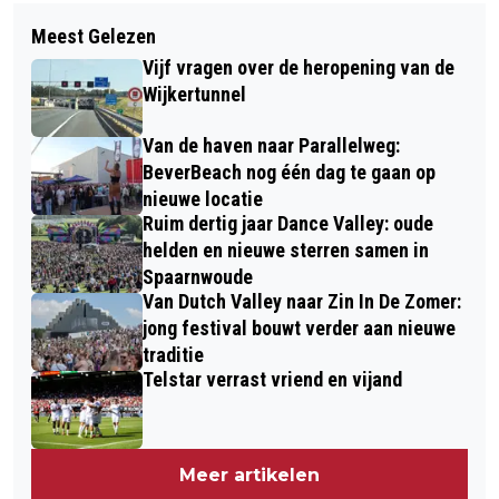
Volgend artikel
NATIONALE TULPENDAG 2023:
Meest Gelezen
RKZ GEEFT UPDATE: TIJDELIJK
GRATIS 200.000 TULPEN PLUKKEN OP
Vijf vragen over de heropening van de
MINDER OPERATIES EN VOORTGANG
MUSEUMPLEIN IN AMSTERDAM
Wijkertunnel
NIEUWBOUW
Van de haven naar Parallelweg:
BeverBeach nog één dag te gaan op
nieuwe locatie
Ruim dertig jaar Dance Valley: oude
helden en nieuwe sterren samen in
Spaarnwoude
Van Dutch Valley naar Zin In De Zomer:
jong festival bouwt verder aan nieuwe
traditie
Telstar verrast vriend en vijand
Meer artikelen