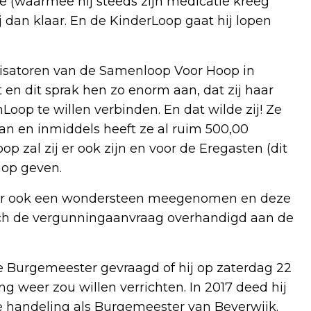
je (waarmee hij steeds zijn medicatie kreeg
j dan klaar. En de KinderLoop gaat hij lopen
nisatoren van de Samenloop Voor Hoop in
t en dit sprak hen zo enorm aan, dat zij haar
op te willen verbinden. En dat wilde zij! Ze
an en inmiddels heeft ze al ruim 500,00
 zal zij er ook zijn en voor de Eregasten (dit
hop geven.
ter ook een wondersteen meegenomen en deze
ch de vergunningaanvraag overhandigd aan de
e Burgemeester gevraagd of hij op zaterdag 22
ng weer zou willen verrichten. In 2017 deed hij
le handeling als Burgemeester van Beverwijk.