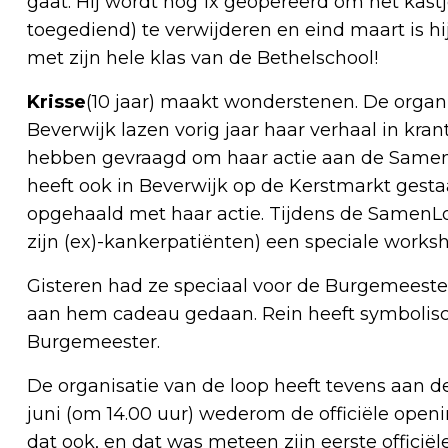
gaat. Hij wordt nog 1x geopereerd om het kast
toegediend) te verwijderen en eind maart is hi
met zijn hele klas van de Bethelschool!
Krisse
(10 jaar) maakt wonderstenen. De orga
Beverwijk lazen vorig jaar haar verhaal in kran
hebben gevraagd om haar actie aan de SamenLo
heeft ook in Beverwijk op de Kerstmarkt gesta
opgehaald met haar actie. Tijdens de SamenLoop
zijn (ex)-kankerpatiënten) een speciale works
Gisteren had ze speciaal voor de Burgemees
aan hem cadeau gedaan. Rein heeft symbolis
Burgemeester.
De organisatie van de loop heeft tevens aan d
juni (om 14.00 uur) wederom de officiële openi
dat ook, en dat was meteen zijn eerste officië