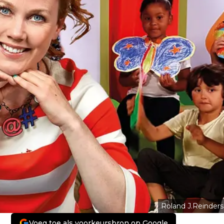
Roland J.Reinders
Voeg toe als voorkeursbron op Google