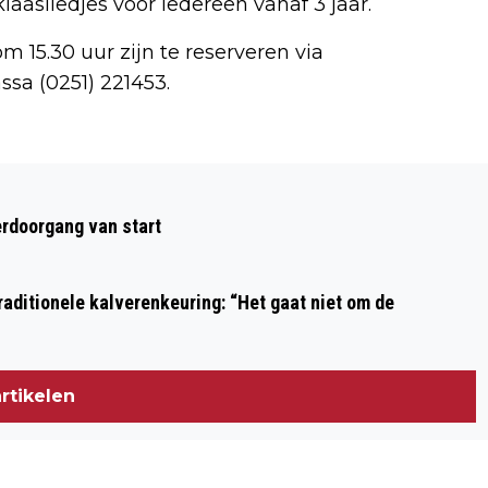
klaasliedjes voor iedereen vanaf 3 jaar.
15.30 uur zijn te reserveren via
ssa (0251) 221453.
Volgend artikel
BOSW8ER IN DE KLAS - AFLEVERING 5:
rdoorgang van start
OVER MOLLEN EN RIET
aditionele kalverenkeuring: “Het gaat niet om de
rtikelen