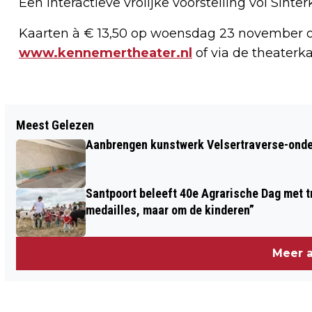
Een interactieve vrolijke voorstelling vol Sinter
Kaarten à € 13,50 op woensdag 23 november om 
www.kennemertheater.nl
of via de theaterka
Vorig artikel
Meest Gelezen
VERMISTE EN GEVONDEN DIEREN
Aanbrengen kunstwerk Velsertraverse-onde
DIERENAMBULANCE KENNEMERLAND
Santpoort beleeft 40e Agrarische Dag met tr
medailles, maar om de kinderen”
Meer a