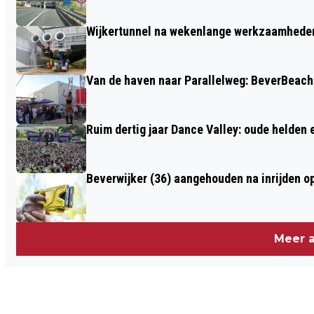
GEDURENDE DE TWEEDE WERELDOORLOG
Wijkertunnel na wekenlange werkzaamheden
Van de haven naar Parallelweg: BeverBeach 
Ruim dertig jaar Dance Valley: oude helden
Beverwijker (36) aangehouden na inrijden o
Meer a