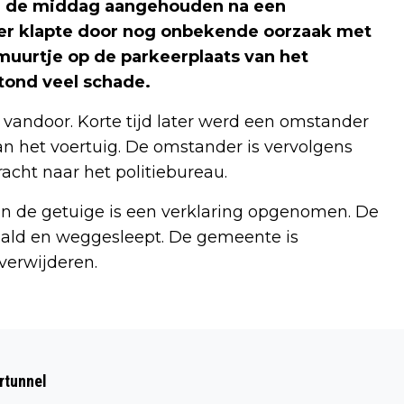
an de middag aangehouden na een
der klapte door nog onbekende oorzaak met
muurtje op de parkeerplaats van het
tond veel schade.
 vandoor. Korte tijd later werd een omstander
n het voertuig. De omstander is vervolgens
cht naar het politiebureau.
n de getuige is een verklaring opgenomen. De
aald en weggesleept. De gemeente is
verwijderen.
Volgend artikel
REDDINGSBRIGADE WIJK AAN ZEE
rtunnel
ZOEKT MET REDDINGSHONDEN NAAR