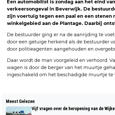
Een automobilist is zondag aan het eind v
verkeersongeval in Beverwijk. De bestuur
zijn voertuig tegen een paal en een stenen 
winkelgebied aan de Plantage. Daarbij onts
De bestuurder ging er na de aanrijding te voet
door een getuige herkend als de bestuurder va
door politieagenten aangehouden en overgebra
Daar wordt de man voorgeleid en verhoord. Va
wagen is door de berger van het muurtje geh
ingeschakeld om het beschadigde muurtje te 
Vorig artikel
Meest Gelezen
VANMIDDAG IN FORT VELDHUIS: LEZING
Vijf vragen over de heropening van de Wijke
OVER VLIEGVELDEN IN ENGELAND