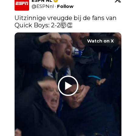
ESPN NL
@
ESPNnl
·
Follow
Uitzinnige vreugde bij de fans van 
Quick Boys: 2-2🤯👏 
Watch on X