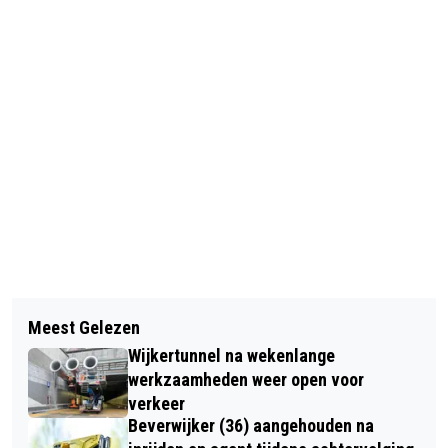
Vorig artikel
Volgend artikel
PRIKKELARME KERMIS: ZACHTE
Meest Gelezen
DEEL MEDEWERKERS PARAGON
MUZIEK, GEEN KNIPPERENDE
Wijkertunnel na wekenlange
VERMOEDELIJK TOCH NIET
LICHTJES MAAR WEL HEEL VEEL
werkzaamheden weer open voor
ONTSLAGEN
verkeer
WATER
Beverwijker (36) aangehouden na