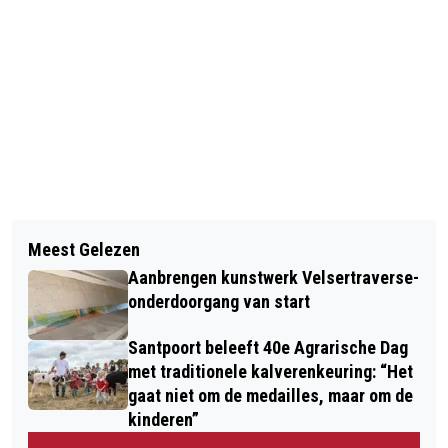
Vorig artikel
Volgend artikel
VERMISTE EN GEVONDEN DIEREN
Meest Gelezen
GEBOORTES I HUWELIJKEN I
DIERENAMBULANCE KENNEMERLAND
Aanbrengen kunstwerk Velsertraverse-
OVERLEDEN
onderdoorgang van start
Santpoort beleeft 40e Agrarische Dag
met traditionele kalverenkeuring: “Het
gaat niet om de medailles, maar om de
kinderen”