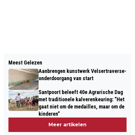
Vorig artikel
Volgend artikel
FELLE CONTAINERBRAND SLAAT
Meest Gelezen
GEBOORTES I HUWELIJKEN I
OVER, FLAT BESCHADIGD
Aanbrengen kunstwerk Velsertraverse-
OVERLEDEN
onderdoorgang van start
Santpoort beleeft 40e Agrarische Dag
met traditionele kalverenkeuring: “Het
gaat niet om de medailles, maar om de
kinderen”
Meer artikelen