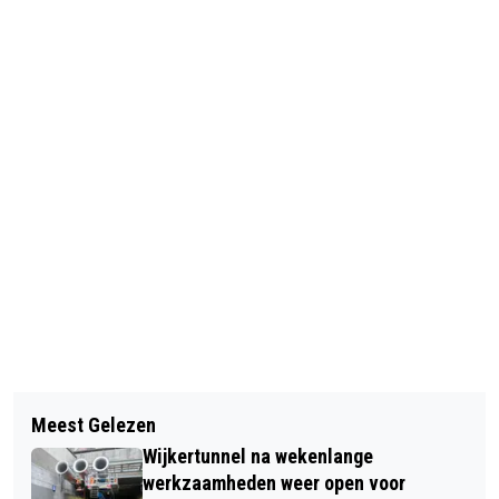
Vorig artikel
Volgend artikel
TATA STEEL: DIVIDENDBELASTING
Meest Gelezen
KONING OPENT EEUWFEEST
NIET RELEVANT
Wijkertunnel na wekenlange
STAALBEDRIJF IN DE IJMOND
werkzaamheden weer open voor