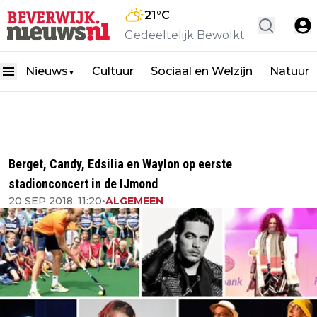
21
°C
Gedeeltelijk Bewolkt
Nieuws
Cultuur
Sociaal en Welzijn
Natuur
▼
Berget, Candy, Edsilia en Waylon op eerste
stadionconcert in de IJmond
20 SEP 2018, 11:20
•
ALGEMEEN