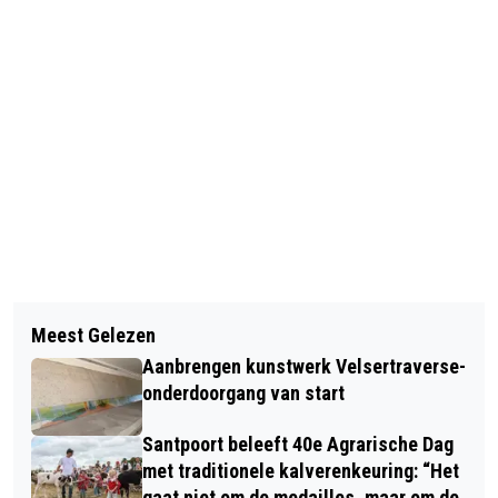
Vorig artikel
Volgend artikel
BEVERWIJK VOELT ZICH OVERVALLEN
Meest Gelezen
HERDENKING BIJ INDIË MONUMENT
DOOR WERKZAAMHEDEN
Aanbrengen kunstwerk Velsertraverse-
BEVERWIJK
VELSERTRAVERSE
onderdoorgang van start
Santpoort beleeft 40e Agrarische Dag
met traditionele kalverenkeuring: “Het
gaat niet om de medailles, maar om de