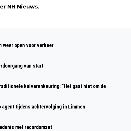
er NH Nieuws.
Volgend artikel
SPORTEN KAN ÍEDEREEN! (6) ZO BLIJKT
 weer open voor verkeer
UIT HET VERHAAL VAN BERTUS DE
GUNST
rdoorgang van start
aditionele kalverenkeuring: “Het gaat niet om de
p agent tijdens achtervolging in Limmen
hiedenis met recordomzet