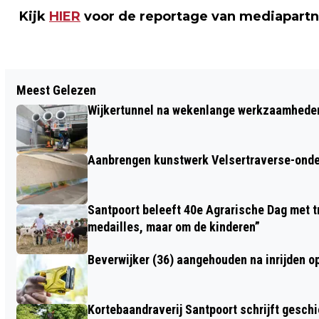
Kijk
HIER
voor de reportage van mediapartn
Vorig artikel
Meest Gelezen
FEESTELIJKE OPENING NIEUWE H&M IN
Wijkertunnel na wekenlange werkzaamheden
BREESTRAAT BEVERWIJK
Aanbrengen kunstwerk Velsertraverse-onde
Santpoort beleeft 40e Agrarische Dag met tr
medailles, maar om de kinderen”
Beverwijker (36) aangehouden na inrijden o
Kortebaandraverij Santpoort schrijft gesc