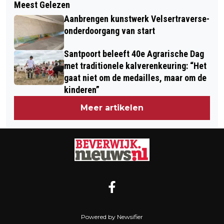
Meest Gelezen
VELSEN GENOMINEERD VOOR
ZORGSPECIALIST GRACHTENLOOP
Aanbrengen kunstwerk Velsertraverse-
NATIONALE EVENEMENTEN PRIJS
WEER VAN START
onderdoorgang van start
Santpoort beleeft 40e Agrarische Dag
met traditionele kalverenkeuring: “Het
gaat niet om de medailles, maar om de
kinderen”
Meer artikelen
Powered by Newsifier