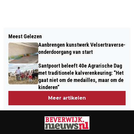
Vorig artikel
Volgend artikel
NICO MET Z’N KLIKO & CLEANUP DAY
Meest Gelezen
IN SLECHTS 5 MINUTEN
OP KINDERBOERDERIJ DE BAAK
Aanbrengen kunstwerk Velsertraverse-
VERKEERSCONTROLE IJMUIDENAAR,
onderdoorgang van start
BEVERWIJKER EN HEEMSKERKER
Santpoort beleeft 40e Agrarische Dag
AANGEHOUDEN
met traditionele kalverenkeuring: “Het
gaat niet om de medailles, maar om de
kinderen”
Meer artikelen