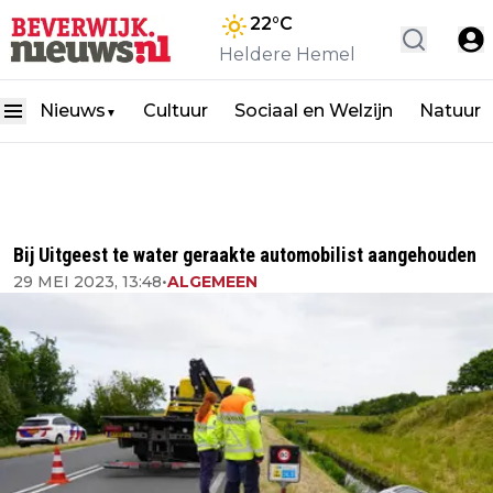
22
°C
Heldere Hemel
Nieuws
Cultuur
Sociaal en Welzijn
Natuur
▼
Bij Uitgeest te water geraakte automobilist aangehouden
29 MEI 2023, 13:48
•
ALGEMEEN