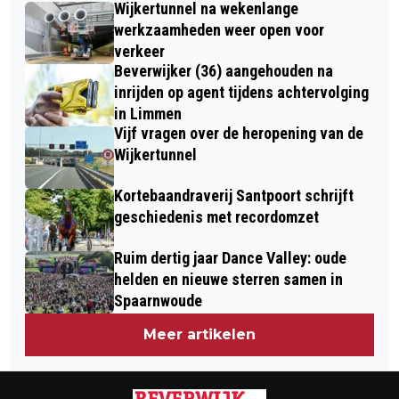
OPENING SKEELERBAAN HEEMSKERK
Wijkertunnel na wekenlange
SPANBROEK GEVONDEN IN
BIJ KEES JONGERT
werkzaamheden weer open voor
BEVERWIJK
verkeer
Beverwijker (36) aangehouden na
inrijden op agent tijdens achtervolging
in Limmen
Vijf vragen over de heropening van de
Wijkertunnel
Kortebaandraverij Santpoort schrijft
geschiedenis met recordomzet
Ruim dertig jaar Dance Valley: oude
helden en nieuwe sterren samen in
Spaarnwoude
Meer artikelen