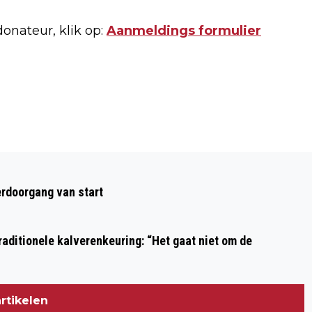
donateur, klik op:
Aanmeldings formulier
Volgend artikel
AUTOMOBILISTE RAMT AUTO EN
rdoorgang van start
MOTORSCOOTER OP LAAN DER
NEDERLANDEN
aditionele kalverenkeuring: “Het gaat niet om de
rtikelen