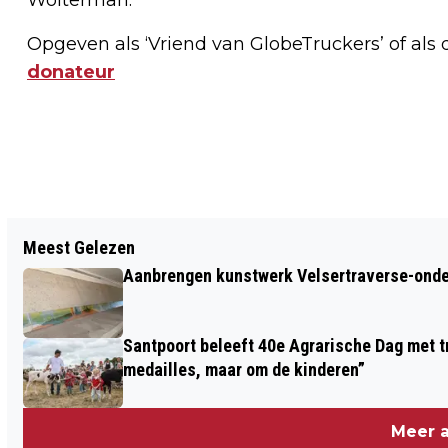
Opgeven als ‘Vriend van GlobeTruckers’ of als 
donateur
Vorig artikel
Meest Gelezen
COLUMN VAN DE DAG / DE BOSATLAS
Aanbrengen kunstwerk Velsertraverse-onde
VAN AMSTERDAM
Santpoort beleeft 40e Agrarische Dag met tr
medailles, maar om de kinderen”
Meer a