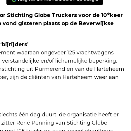
e
or Stichting Globe Truckers voor de 10
keer
vond gisteren plaats op de Beverwijkse
bijrijders’
enement waaraan ongeveer 125 vrachtwagens
verstandelijke en/of lichamelijke beperking.
senstichting uit Purmerend en van de Harteheem
ber, zijn de cliënten van Harteheem weer aan
echts één dag duurt, de organisatie heeft er
rzitter René Penning van Stichting Globe
n met 125 trucks en even zoveel chauffeurs,