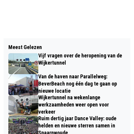
Vorig artikel
Volgend artikel
SIG START VERDUURZAMING
Meest Gelezen
CHECKPOINT CHARLIE, NEDERLANDSE
CLIËNTENVERVOER
Vijf vragen over de heropening van de
MUSICAL MET LIEDTEKSTEN VAN
Wijkertunnel
STEF BOS IN KENNEMER THEATER
Van de haven naar Parallelweg:
BeverBeach nog één dag te gaan op
nieuwe locatie
Wijkertunnel na wekenlange
werkzaamheden weer open voor
verkeer
Ruim dertig jaar Dance Valley: oude
helden en nieuwe sterren samen in
Spaarnwoude