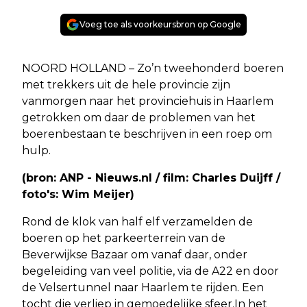
Voeg toe als voorkeursbron op Google
NOORD HOLLAND – Zo’n tweehonderd boeren
met trekkers uit de hele provincie zijn
vanmorgen naar het provinciehuis in Haarlem
getrokken om daar de problemen van het
boerenbestaan te beschrijven in een roep om
hulp.
(bron: ANP - Nieuws.nl / film: Charles Duijff /
foto's: Wim Meijer)
Rond de klok van half elf verzamelden de
boeren op het parkeerterrein van de
Beverwijkse Bazaar om vanaf daar, onder
begeleiding van veel politie, via de A22 en door
de Velsertunnel naar Haarlem te rijden. Een
tocht die verliep in gemoedelijke sfeer.In het