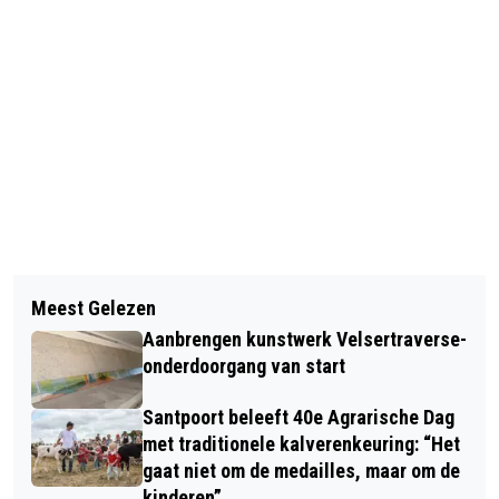
Vorig artikel
Volgend artikel
RUIM 300 MENSEN BIJ STILLE TOCHT
Meest Gelezen
VERMISTE EN GEVONDEN DIEREN
IN VELSEN-NOORD
Aanbrengen kunstwerk Velsertraverse-
DIERENAMBULANCE KENNEMERLAND
onderdoorgang van start
Santpoort beleeft 40e Agrarische Dag
met traditionele kalverenkeuring: “Het
gaat niet om de medailles, maar om de
kinderen”