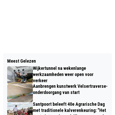
Vorig artikel
Volgend artikel
TATA STEEL FESTIVAL: DAAGS NA
Meest Gelezen
HALVE VAN HAARLEM:
RIVM-RAPPORT TOCH TIJD VOOR
Wijkertunnel na wekenlange
ZONOVERGOTEN HARDLOOPFEEST
POSITIVITEIT
werkzaamheden weer open voor
MET RECORDAANTAL DEELNEMERS
verkeer
Aanbrengen kunstwerk Velsertraverse-
onderdoorgang van start
Santpoort beleeft 40e Agrarische Dag
met traditionele kalverenkeuring: “Het