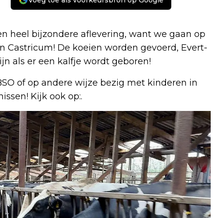
Voeg toe als voorkeursbron op Google
een heel bijzondere aflevering, want we gaan op
in Castricum! De koeien worden gevoerd, Evert-
n als er een kalfje wordt geboren!
 BSO of op andere wijze bezig met kinderen in
missen! Kijk ook op:.