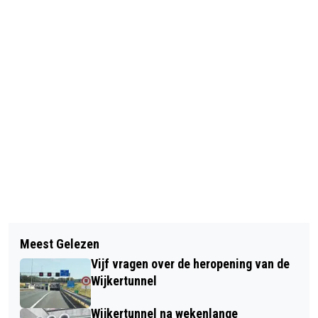
Vorig artikel
Volgend artikel
LEONI JANSEN MET
Meest Gelezen
CHINEES NIEUWJAAR GEVIERD OP
THEATERCONCERT ‘LEONI SOLO’ IN DE
Vijf vragen over de heropening van de
BEVERWIJKSE BAZAAR MET
CIRKEL
Wijkertunnel
LEEUWENDANS
Wijkertunnel na wekenlange