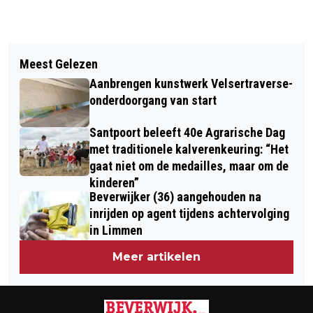
Vorig artikel
Volgend artikel
VERMISTE EN GEVONDEN DIEREN
Meest Gelezen
KNMI WAARSCHUWT MET CODE
DIERENAMBULANCE KENNEMERLAND
Aanbrengen kunstwerk Velsertraverse-
ORANJE VOOR ONWEER, HAGEL EN
onderdoorgang van start
WINDSTOTEN
Santpoort beleeft 40e Agrarische Dag
met traditionele kalverenkeuring: “Het
gaat niet om de medailles, maar om de
kinderen”
Beverwijker (36) aangehouden na
inrijden op agent tijdens achtervolging
in Limmen
Meer artikelen