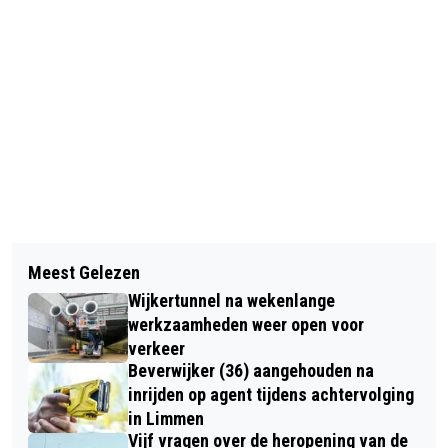
Vorig artikel
Volgend artikel
SFEERVOLLE OPEN DAG TELSTAR ZET
Meest Gelezen
GROTE BRAND IN HEEMSKERKS
TOON VOOR NIEUWE SEIZOEN
Wijkertunnel na wekenlange
NATUURGEBIED, HULPDIENSTEN
werkzaamheden weer open voor
MASSAAL UITGERUKT
verkeer
Beverwijker (36) aangehouden na
inrijden op agent tijdens achtervolging
in Limmen
Vijf vragen over de heropening van de