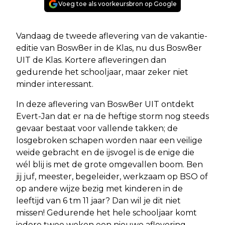
Voeg toe als voorkeursbron op Google
Vandaag de tweede aflevering van de vakantie-
editie van Bosw8er in de Klas, nu dus Bosw8er
UIT de Klas. Kortere afleveringen dan
gedurende het schooljaar, maar zeker niet
minder interessant.
In deze aflevering van Bosw8er UIT ontdekt
Evert-Jan dat er na de heftige storm nog steeds
gevaar bestaat voor vallende takken; de
losgebroken schapen worden naar een veilige
weide gebracht en de ijsvogel is de enige die
wél blij is met de grote omgevallen boom. Ben
jij juf, meester, begeleider, werkzaam op BSO of
op andere wijze bezig met kinderen in de
leeftijd van 6 tm 11 jaar? Dan wil je dit niet
missen! Gedurende het hele schooljaar komt
iedere twee weken een nieuwe aflevering