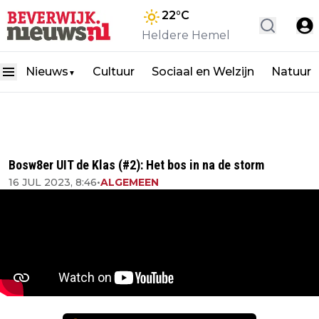
22
°C
Heldere Hemel
Nieuws
Cultuur
Sociaal en Welzijn
Natuur
▼
Bosw8er UIT de Klas (#2): Het bos in na de storm
16 JUL 2023, 8:46
•
ALGEMEEN