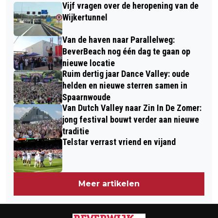
WELZIJN BEVERWIJK
Vijf vragen over de heropening van de
RIOOLWERKZAAMHEDEN
Wijkertunnel
BREESTRAAT
Van de haven naar Parallelweg:
BeverBeach nog één dag te gaan op
nieuwe locatie
Ruim dertig jaar Dance Valley: oude
helden en nieuwe sterren samen in
Spaarnwoude
Van Dutch Valley naar Zin In De Zomer:
jong festival bouwt verder aan nieuwe
traditie
Telstar verrast vriend en vijand
Meer artikelen