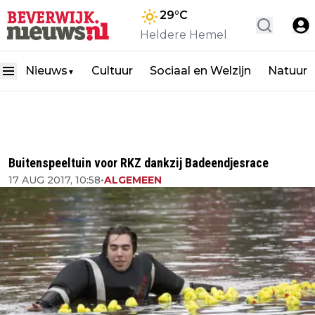
29
°C
Heldere Hemel
Nieuws
Cultuur
Sociaal en Welzijn
Natuur
▼
Buitenspeeltuin voor RKZ dankzij Badeendjesrace
17 AUG 2017, 10:58
•
ALGEMEEN