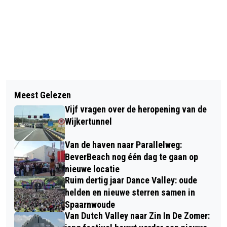
Vorig artikel
Volgend artikel
HVC GEEFT 5 EURO VOOR ELKE
Meest Gelezen
EXPOSITIE ‘GEWELD, GEWIN EN DE
INGELEVERDE LACHGASCILINDER
Vijf vragen over de heropening van de
WIJC’ OVER HOE BEVERWĲK EEN
Wijkertunnel
STAD IS GEWORDEN
Van de haven naar Parallelweg:
BeverBeach nog één dag te gaan op
nieuwe locatie
Ruim dertig jaar Dance Valley: oude
helden en nieuwe sterren samen in
Spaarnwoude
Van Dutch Valley naar Zin In De Zomer: