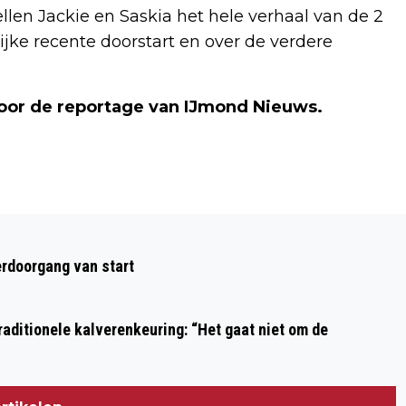
llen Jackie en Saskia het hele verhaal van de 2
jke recente doorstart en over de verdere
voor de reportage van IJmond Nieuws.
Volgend artikel
LITERAIRE ONTMOETING MET
rdoorgang van start
FLAMBOYANT SCHRIJVER SPLINTER
CHABOT
aditionele kalverenkeuring: “Het gaat niet om de