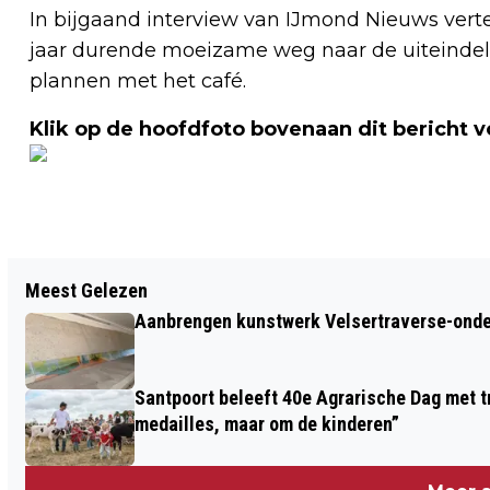
In bijgaand interview van IJmond Nieuws verte
jaar durende moeizame weg naar de uiteindeli
plannen met het café.
Klik op de hoofdfoto bovenaan dit bericht 
Vorig artikel
Meest Gelezen
VERMISTE EN GEVONDEN DIEREN
Aanbrengen kunstwerk Velsertraverse-onde
DIERENAMBULANCE KENNEMERLAND
Santpoort beleeft 40e Agrarische Dag met tr
medailles, maar om de kinderen”