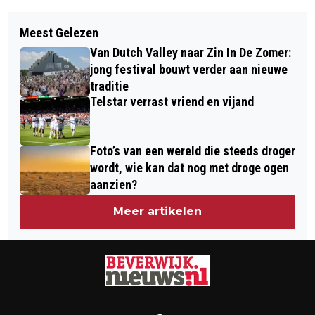
Vorig artikel
Volgend artikel
KINDEREN IN BEVERWIJK WETEN ’T
Meest Gelezen
NOVA COLLEGE OPNIEUW HOOGSTE
ZEKER: VOOR GEZOND ETEN MOET JE
Van Dutch Valley naar Zin In De Zomer:
STUDENTTEVREDENHEID IN
OP DE MARKT ZIJN!
jong festival bouwt verder aan nieuwe
RANDSTAD
traditie
Telstar verrast vriend en vijand
Foto’s van een wereld die steeds droger
wordt, wie kan dat nog met droge ogen
aanzien?
Meer artikelen