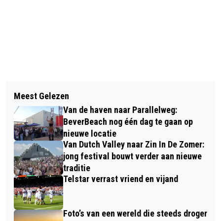
Vorig artikel
Volgend artikel
ACHTER DE ROLLATOR DOOR HET
Meest Gelezen
EEN DAGJE WEG MET DE PLUSBUS
OLYMPISCH STADION
Van de haven naar Parallelweg:
BeverBeach nog één dag te gaan op
nieuwe locatie
Van Dutch Valley naar Zin In De Zomer:
jong festival bouwt verder aan nieuwe
traditie
Telstar verrast vriend en vijand
Foto’s van een wereld die steeds droger