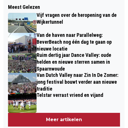
Volgend artikel
NAPOLEON VOND ZIJN WATERLOO,
Meest Gelezen
SLINGEREND OP DE WEG NA VEEL TE
CARL GUSTAV ZIJN 'DANCING QUEEN'
Vijf vragen over de heropening van de
VEEL ALCOHOL KOST 2 BESTUURDERS
Wijkertunnel
RIJBEWIJS
Van de haven naar Parallelweg:
BeverBeach nog één dag te gaan op
nieuwe locatie
Ruim dertig jaar Dance Valley: oude
helden en nieuwe sterren samen in
Spaarnwoude
Van Dutch Valley naar Zin In De Zomer:
jong festival bouwt verder aan nieuwe
traditie
Telstar verrast vriend en vijand
Meer artikelen