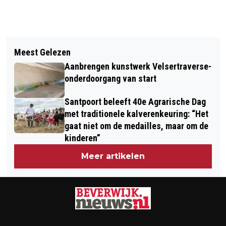
Vorig artikel
Volgend artikel
HAPPY WEEKEND IN BEVERWIJK,
Meest Gelezen
NIELS VAN HUIJSSTEDEN WINT VOOR
WIJK AAN ZEE EN HEEMSKERK
Aanbrengen kunstwerk Velsertraverse-
5E MAAL MAX OPEN SOCCERSQUASH
onderdoorgang van start
Santpoort beleeft 40e Agrarische Dag
met traditionele kalverenkeuring: “Het
gaat niet om de medailles, maar om de
kinderen”
Meer artikelen