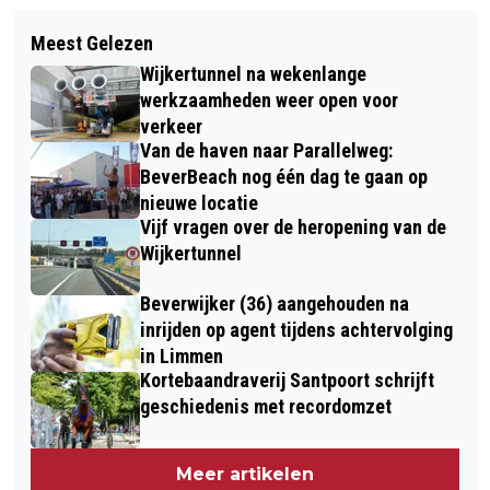
Volgend artikel
WEER MILJOENENTEGENVALLER VOOR
Meest Gelezen
KORENFESTIVAL VOOR CLINI CLOWNS
BOUWER ZEESLUIS IJMUIDEN
Wijkertunnel na wekenlange
HOSPICE BEVERWIJK BIJ BROER &
werkzaamheden weer open voor
ZUS
verkeer
Van de haven naar Parallelweg:
BeverBeach nog één dag te gaan op
nieuwe locatie
Vijf vragen over de heropening van de
Wijkertunnel
Beverwijker (36) aangehouden na
inrijden op agent tijdens achtervolging
in Limmen
Kortebaandraverij Santpoort schrijft
geschiedenis met recordomzet
Meer artikelen