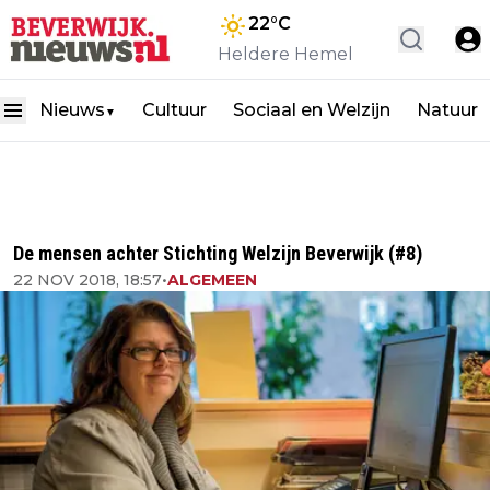
22
°C
Heldere Hemel
Nieuws
Cultuur
Sociaal en Welzijn
Natuur
▼
De mensen achter Stichting Welzijn Beverwijk (#8)
22 NOV 2018, 18:57
•
ALGEMEEN