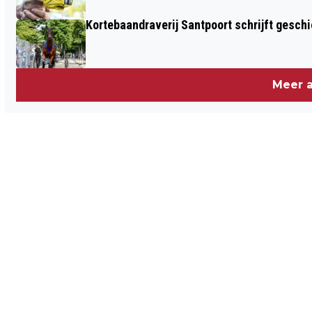
Kortebaandraverij Santpoort schrijft gesc
Meer a