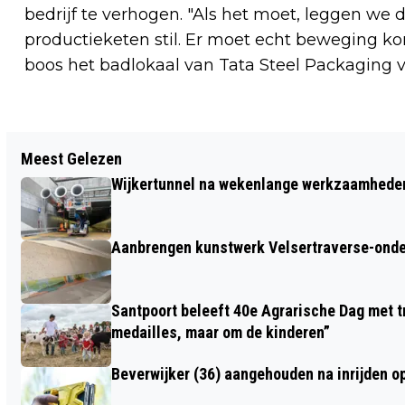
bedrijf te verhogen. "Als het moet, leggen we 
productieketen stil. Er moet echt beweging k
boos het badlokaal van Tata Steel Packaging ver
Vorig artikel
Meest Gelezen
VERMISTE EN GEVONDEN DIEREN
Wijkertunnel na wekenlange werkzaamheden
Aanbrengen kunstwerk Velsertraverse-onde
Santpoort beleeft 40e Agrarische Dag met tr
medailles, maar om de kinderen”
Beverwijker (36) aangehouden na inrijden o