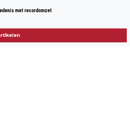
hiedenis met recordomzet
rtikelen