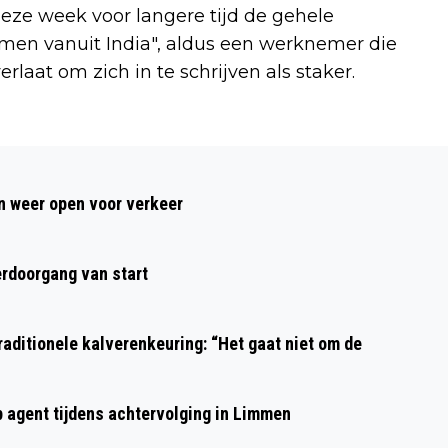
deze week voor langere tijd de gehele
omen vanuit India", aldus een werknemer die
laat om zich in te schrijven als staker.
Volgend artikel
RODE KRUIS IJMOND GAAT DIGITAAL
 weer open voor verkeer
COLLECTEREN
rdoorgang van start
aditionele kalverenkeuring: “Het gaat niet om de
p agent tijdens achtervolging in Limmen