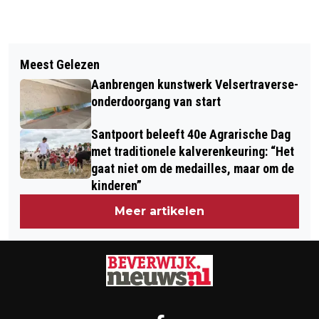
Vorig artikel
Volgend artikel
WARMETRUIENDAG: TRUI AAN EN
Meest Gelezen
SUZANNE SCHULTING PROLONGEERT
VERWARMING EN GRAADJE LAGER
Aanbrengen kunstwerk Velsertraverse-
OLYMPISCHE TITEL MET OPNIEUW
EFFECTIEF TEGEN CO2-UITSTOOT
onderdoorgang van start
GOUD OP DE 1000 METER
Santpoort beleeft 40e Agrarische Dag
met traditionele kalverenkeuring: “Het
gaat niet om de medailles, maar om de
kinderen”
Meer artikelen