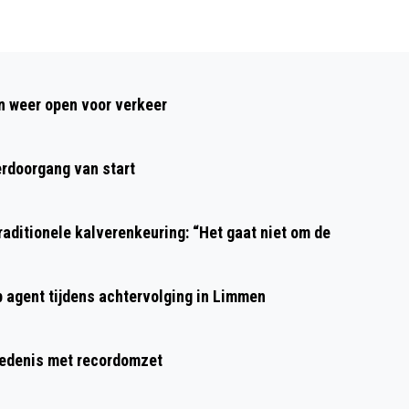
Volgend artikel
VERMISTE EN GEVONDEN DIEREN
 weer open voor verkeer
rdoorgang van start
aditionele kalverenkeuring: “Het gaat niet om de
p agent tijdens achtervolging in Limmen
hiedenis met recordomzet