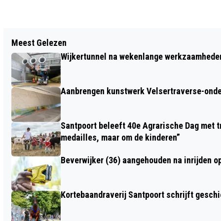
Vorig artikel
Meest Gelezen
DRIE GEWONDEN BIJ ERNSTIG ONGELUK
Wijkertunnel na wekenlange werkzaamheden
IN BEVERWIJK
Aanbrengen kunstwerk Velsertraverse-onde
Santpoort beleeft 40e Agrarische Dag met tr
medailles, maar om de kinderen”
Beverwijker (36) aangehouden na inrijden o
Kortebaandraverij Santpoort schrijft gesc