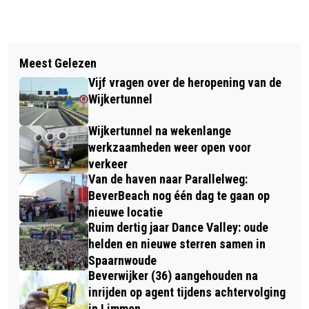
Vorig artikel
Volgend artikel
SAMENWERKEN AAN GEZONDE
Meest Gelezen
HERFSTWANDELING IN PARK
LEEFOMGEVING IN DE
Vijf vragen over de heropening van de
WESTERHOUT: KABOUTERS WIJZEN
SCHIPHOLREGIO
Wijkertunnel
DE WEG
Wijkertunnel na wekenlange
werkzaamheden weer open voor
verkeer
Van de haven naar Parallelweg:
BeverBeach nog één dag te gaan op
nieuwe locatie
Ruim dertig jaar Dance Valley: oude
helden en nieuwe sterren samen in
Spaarnwoude
Beverwijker (36) aangehouden na
inrijden op agent tijdens achtervolging
in Limmen