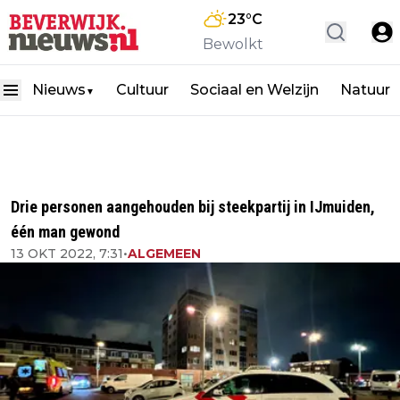
23
°C
Bewolkt
Nieuws
Cultuur
Sociaal en Welzijn
Natuur
▼
Drie personen aangehouden bij steekpartij in IJmuiden,
één man gewond
13 OKT 2022, 7:31
•
ALGEMEEN