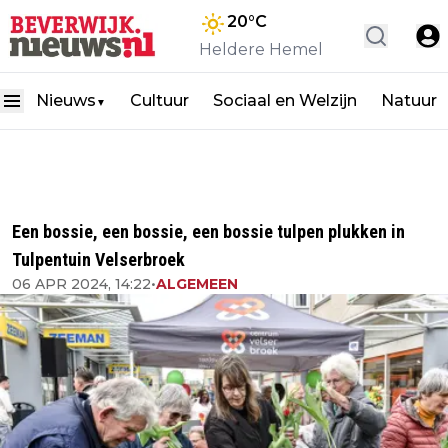
20
°C
Heldere Hemel
Nieuws
Cultuur
Sociaal en Welzijn
Natuur
▼
Een bossie, een bossie, een bossie tulpen plukken in
Tulpentuin Velserbroek
06 APR 2024, 14:22
•
ALGEMEEN