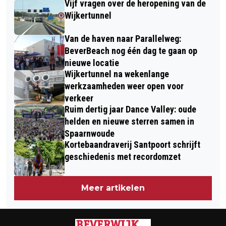
Vijf vragen over de heropening van de
PERIODETITEL NA WINST TEGEN
Wijkertunnel
JONG PSV
Van de haven naar Parallelweg:
BeverBeach nog één dag te gaan op
nieuwe locatie
Wijkertunnel na wekenlange
werkzaamheden weer open voor
verkeer
Ruim dertig jaar Dance Valley: oude
helden en nieuwe sterren samen in
Spaarnwoude
Kortebaandraverij Santpoort schrijft
geschiedenis met recordomzet
Meer artikelen