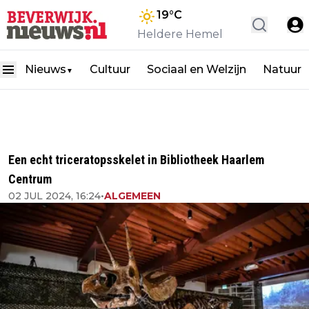
19
°C
Heldere Hemel
Nieuws
Cultuur
Sociaal en Welzijn
Natuur
▼
Een echt triceratopsskelet in Bibliotheek Haarlem
Centrum
02 JUL 2024, 16:24
•
ALGEMEEN