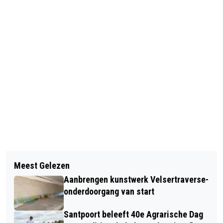
Vorig artikel
Volgend artikel
ONWEERSBUIEN, HAGEL EN
Meest Gelezen
SLACHTOFFERS RAZZIA 16 APRIL
WINDSTOTEN: MAANDAG CODE GEEL
Aanbrengen kunstwerk Velsertraverse-
1944 HERDACHT
VERWACHT
onderdoorgang van start
Santpoort beleeft 40e Agrarische Dag