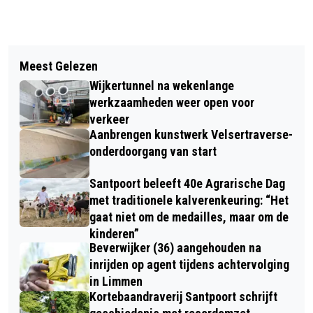
Vorig artikel
Volgend artikel
GEBOORTES I HUWELIJKEN I
Meest Gelezen
BEVERWIJK TRAPT AF VOOR
OVERLEDEN
Wijkertunnel na wekenlange
SAMENLOOP VOOR HOOP 2019
werkzaamheden weer open voor
verkeer
Aanbrengen kunstwerk Velsertraverse-
onderdoorgang van start
Santpoort beleeft 40e Agrarische Dag
met traditionele kalverenkeuring: “Het
gaat niet om de medailles, maar om de
kinderen”
Beverwijker (36) aangehouden na
inrijden op agent tijdens achtervolging
in Limmen
Kortebaandraverij Santpoort schrijft